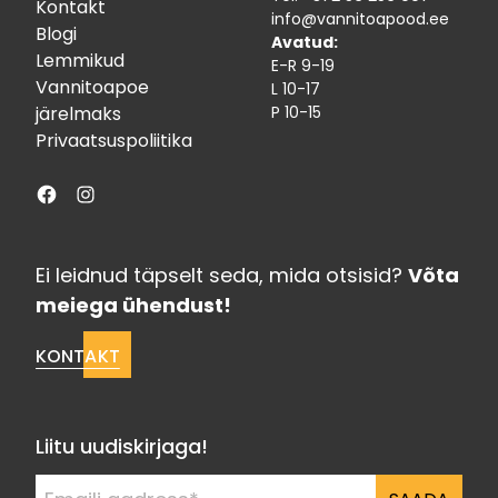
Kontakt
info@vannitoapood.ee
Blogi
Avatud:
Lemmikud
E-R 9-19
Vannitoapoe
L 10-17
järelmaks
P 10-15
Privaatsuspoliitika
Facebook
Instagram
Ei leidnud täpselt seda, mida otsisid?
Võta
meiega ühendust!
KONTAKT
Liitu uudiskirjaga!