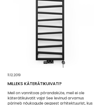
11.12.2019
MILLEKS KÄTERÄTIKUIVATI?
Meil on vannitoas põrandaküte, meil ei ole
käterätikuivatit vaja! See levinud arvamus
pärineb nõukogude aegsest arhitektuurist, kus