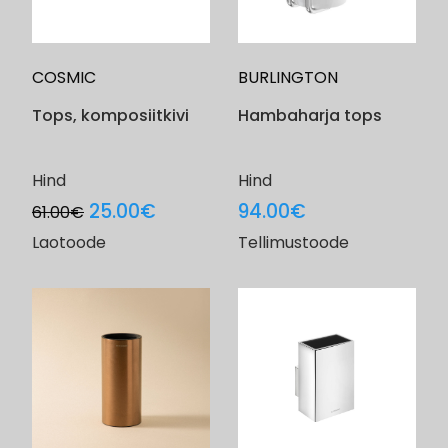
COSMIC
BURLINGTON
Tops, komposiitkivi
Hambaharja tops
Hind
Hind
Original
Current
25.00
€
94.00
€
61.00
€
price
price
Laotoode
Tellimustoode
was:
is:
61.00€.
25.00€.