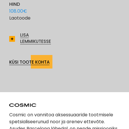
HIND
108.00
€
Laotoode
LISA
LEMMIKUTESSE
KÜSI TOOTE KOHTA
Cosmic on vannitoa aksessuaaride tootmisele
spetsialiseerunud noor ja arenev ettevõte.
Asudes Barcelona lähedal, on nende missiooniks