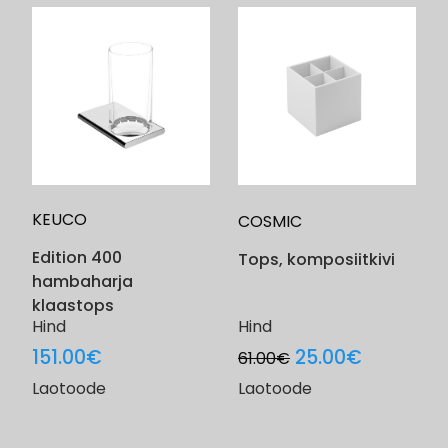
KEUCO
COSMIC
Edition 400
Tops, komposiitkivi
hambaharja
klaastops
Hind
Hind
Original
Current
151.00
€
25.00
€
61.00
€
price
price
Laotoode
Laotoode
was:
is:
61.00€.
25.00€.