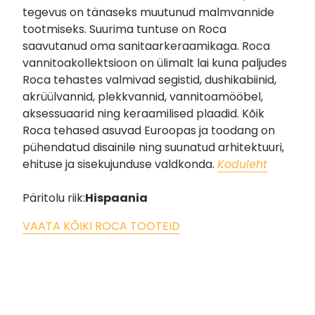
tegevus on tänaseks muutunud malmvannide
tootmiseks. Suurima tuntuse on Roca
saavutanud oma sanitaarkeraamikaga. Roca
vannitoakollektsioon on ülimalt lai kuna paljudes
Roca tehastes valmivad segistid, dushikabiinid,
akrüülvannid, plekkvannid, vannitoamööbel,
aksessuaarid ning keraamilised plaadid. Kõik
Roca tehased asuvad Euroopas ja toodang on
pühendatud disainile ning suunatud arhitektuuri,
ehituse ja sisekujunduse valdkonda.
Koduleht
Päritolu riik:
Hispaania
VAATA KÕIKI ROCA TOOTEID