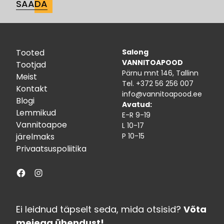
Tooted
Salong
VANNITOAPOOD
Tootjad
Pärnu mnt 146, Tallinn
Meist
Tel.
+372 56 256 007
Kontakt
info@vannitoapood.ee
Blogi
Avatud:
Lemmikud
E-R 9-19
Vannitoapoe
L 10-17
järelmaks
P 10-15
Privaatsuspoliitika
Facebook
Instagram
Ei leidnud täpselt seda, mida otsisid?
Võta
meiega ühendust!