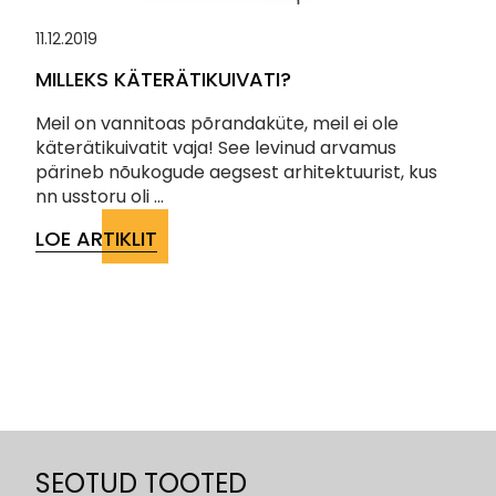
11.12.2019
MILLEKS KÄTERÄTIKUIVATI?
Meil on vannitoas põrandaküte, meil ei ole
käterätikuivatit vaja! See levinud arvamus
pärineb nõukogude aegsest arhitektuurist, kus
nn usstoru oli ...
LOE ARTIKLIT
SEOTUD TOOTED