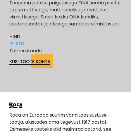
Tööpinna pealse paigutusega ONA seeria plastik
tops, matt valge, matt rohelise ja matt hall
viimistlusega. Sobib kokku ONA kandiku,
seebidosaatori ja alusega samades viimistlustes.
HIND
19.00
€
Tellimustoode
KÜSI TOOTE KOHTA
Roca on Euroopa suurim vannitoasisustuse
tootja, alustades oma tegevust 1917 aastal.
Esimeseks tooteks olid malmradiaatorid, see