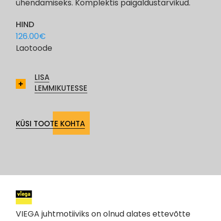
ühendamiseks. Komplektis paigaldustarvikud.
HIND
126.00
€
Laotoode
LISA
LEMMIKUTESSE
KÜSI TOOTE KOHTA
VIEGA juhtmotiiviks on olnud alates ettevõtte