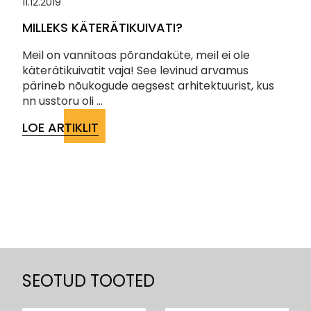
11.12.2019
MILLEKS KÄTERÄTIKUIVATI?
Meil on vannitoas põrandaküte, meil ei ole
käterätikuivatit vaja! See levinud arvamus
pärineb nõukogude aegsest arhitektuurist, kus
nn usstoru oli ...
LOE ARTIKLIT
SEOTUD TOOTED