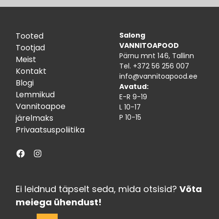
Tooted
Salong
VANNITOAPOOD
Tootjad
Pärnu mnt 146, Tallinn
Meist
Tel.
+372 56 256 007
Kontakt
info@vannitoapood.ee
Blogi
Avatud:
Lemmikud
E-R 9-19
Vannitoapoe
L 10-17
järelmaks
P 10-15
Privaatsuspoliitika
Facebook
Instagram
Ei leidnud täpselt seda, mida otsisid?
Võta
meiega ühendust!