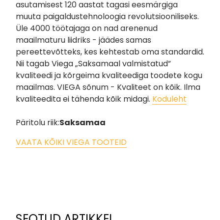
asutamisest 120 aastat tagasi eesmärgiga
muuta paigaldustehnoloogia revolutsiooniliseks.
Üle 4000 töötajaga on nad arenenud
maailmaturu liidriks - jäädes samas
pereettevõtteks, kes kehtestab oma standardid.
Nii tagab Viega „Saksamaal valmistatud”
kvaliteedi ja kõrgeima kvaliteediga toodete kogu
maailmas. VIEGA sõnum - Kvaliteet on kõik. Ilma
kvaliteedita ei tähenda kõik midagi.
Koduleht
Päritolu riik:
Saksamaa
VAATA KÕIKI VIEGA TOOTEID
SEOTUD ARTIKKEL