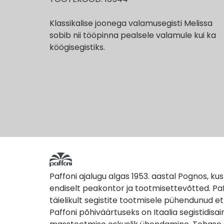
Klassikalise joonega valamusegisti Melissa
sobib nii tööpinna pealsele valamule kui ka
köögisegistiks.
Paffoni ajalugu algas 1953. aastal Pognos, kus
endiselt peakontor ja tootmisettevõtted. Pa
täielikult segistite tootmisele pühendunud e
Paffoni põhiväärtuseks on Itaalia segistidisain