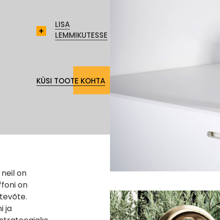
LISA
LEMMIKUTESSE
KÜSI TOOTE KOHTA
 neil on
ffoni on
ttevõte.
i ja