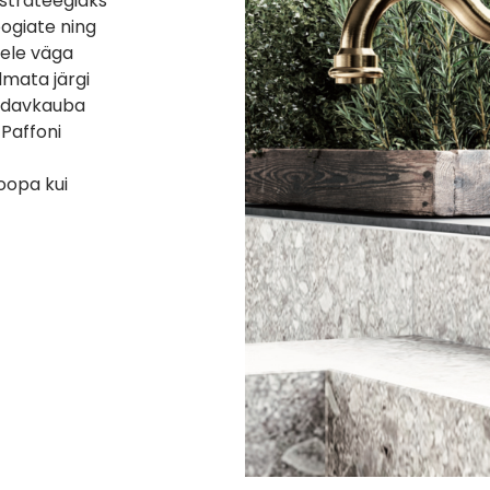
strateegiaks
ogiate ning
ele väga
mata järgi
a odavkauba
 Paffoni
oopa kui