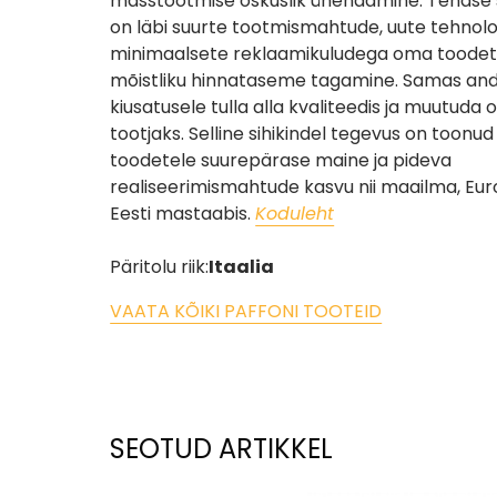
masstootmise oskuslik ühendamine. Tehase 
on läbi suurte tootmismahtude, uute tehnolo
minimaalsete reklaamikuludega oma toodet
mõistliku hinnataseme tagamine. Samas and
kiusatusele tulla alla kvaliteedis ja muutud
tootjaks. Selline sihikindel tegevus on toonud
toodetele suurepärase maine ja pideva
realiseerimismahtude kasvu nii maailma, Eur
Eesti mastaabis.
Koduleht
Päritolu riik:
Itaalia
VAATA KÕIKI PAFFONI TOOTEID
SEOTUD ARTIKKEL