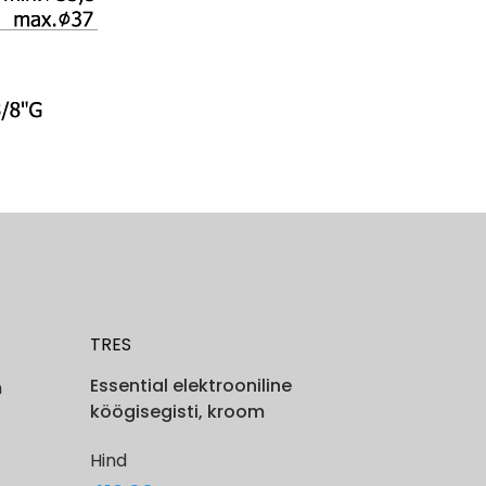
TRES
Essential elektrooniline
m
köögisegisti, kroom
Hind