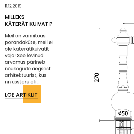
11.12.2019
MILLEKS
KÄTERÄTIKUIVATI?
Meil on vannitoas
põrandaküte, meil ei
ole käterätikuivatit
vaja! See levinud
arvamus pärineb
nõukogude aegsest
arhitektuurist, kus
nn usstoru oli ...
LOE ARTIKLIT