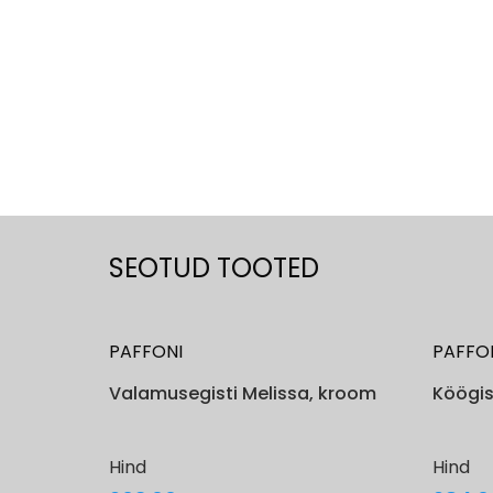
SEOTUD TOOTED
PAFFONI
PAFFO
Valamusegisti Melissa, kroom
Köögis
Hind
Hind