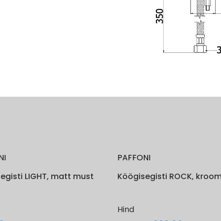
NI
PAFFONI
egisti LIGHT, matt must
Köögisegisti ROCK, kroo
Hind