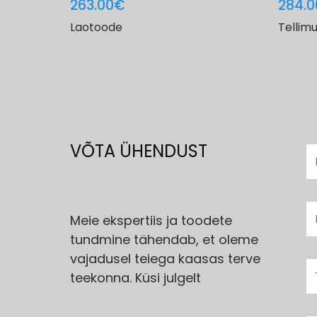
263.00
€
284.0
Laotoode
Tellim
VÕTA ÜHENDUST
Meie ekspertiis ja toodete
tundmine tähendab, et oleme
vajadusel teiega kaasas terve
teekonna. Küsi julgelt