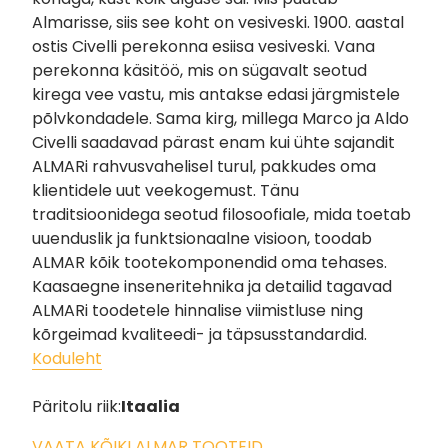
Almarisse, siis see koht on vesiveski. 1900. aastal
ostis Civelli perekonna esiisa vesiveski. Vana
perekonna käsitöö, mis on sügavalt seotud
kirega vee vastu, mis antakse edasi järgmistele
põlvkondadele. Sama kirg, millega Marco ja Aldo
Civelli saadavad pärast enam kui ühte sajandit
ALMARi rahvusvahelisel turul, pakkudes oma
klientidele uut veekogemust. Tänu
traditsioonidega seotud filosoofiale, mida toetab
uuenduslik ja funktsionaalne visioon, toodab
ALMAR kõik tootekomponendid oma tehases.
Kaasaegne inseneritehnika ja detailid tagavad
ALMARi toodetele hinnalise viimistluse ning
kõrgeimad kvaliteedi- ja täpsusstandardid.
Koduleht
Päritolu riik:
Itaalia
VAATA KÕIKI ALMAR TOOTEID