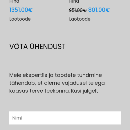
Hind
Hind
Original
Curren
1351.00
€
801.00
€
951.00
€
price
price
Laotoode
Laotoode
was:
is:
951.00€.
801.00€
VÕTA ÜHENDUST
Meie ekspertiis ja toodete tundmine
tähendab, et oleme vajadusel teiega
kaasas terve teekonna. Küsi julgelt