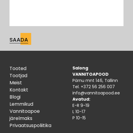
Tooted
Salong
VANNITOAPOOD
Tootjad
Pärnu mnt 146, Tallinn
Meist
Tel.
+372 56 256 007
Kontakt
info@vannitoapood.ee
Blogi
Avatud:
Lemmikud
E-R 9-19
Vannitoapoe
L 10-17
järelmaks
P 10-15
Privaatsuspoliitika