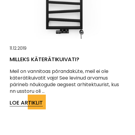
11.12.2019
MILLEKS KÄTERÄTIKUIVATI?
Meil on vannitoas põrandaküte, meil ei ole
käterätikuivatit vaja! See levinud arvamus
pärineb nõukogude aegsest arhitektuurist, kus
nn usstoru oli ...
LOE ARTIKLIT