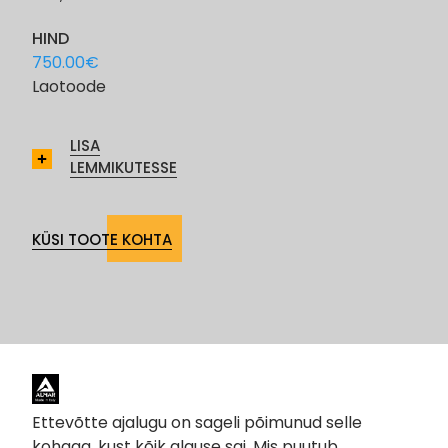
HIND
750.00
€
Laotoode
LISA
LEMMIKUTESSE
KÜSI TOOTE KOHTA
Ettevõtte ajalugu on sageli põimunud selle
kohaga, kust kõik alguse sai. Mis puutub