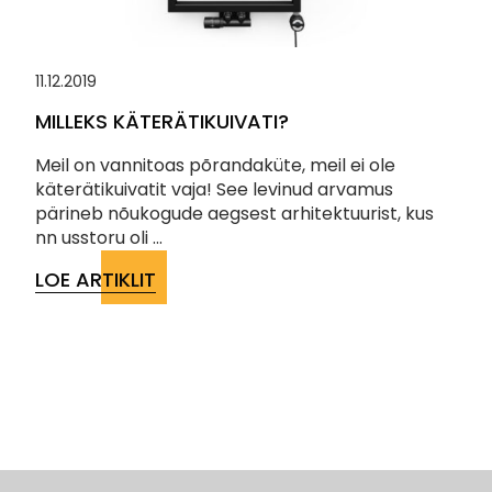
11.12.2019
MILLEKS KÄTERÄTIKUIVATI?
Meil on vannitoas põrandaküte, meil ei ole
käterätikuivatit vaja! See levinud arvamus
pärineb nõukogude aegsest arhitektuurist, kus
nn usstoru oli ...
LOE ARTIKLIT