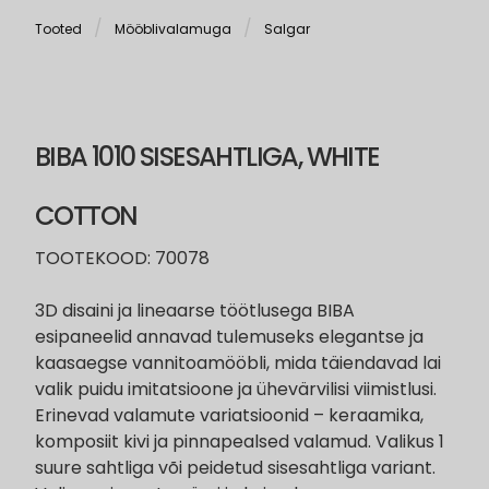
Tooted
Mööblivalamuga
Salgar
BIBA 1010 SISESAHTLIGA, WHITE
COTTON
TOOTEKOOD: 70078
3D disaini ja lineaarse töötlusega BIBA
esipaneelid annavad tulemuseks elegantse ja
kaasaegse vannitoamööbli, mida täiendavad lai
valik puidu imitatsioone ja ühevärvilisi viimistlusi.
Erinevad valamute variatsioonid – keraamika,
komposiit kivi ja pinnapealsed valamud. Valikus 1
suure sahtliga või peidetud sisesahtliga variant.