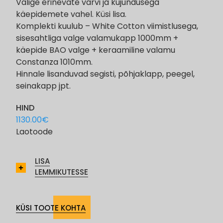
Valige erinevate värvi ja kujundusega
käepidemete vahel. Küsi lisa.
Komplekti kuulub – White Cotton viimistlusega,
sisesahtliga valge valamukapp 1000mm +
käepide BAO valge + keraamiline valamu
Constanza 1010mm.
Hinnale lisanduvad segisti, põhjaklapp, peegel,
seinakapp jpt.
HIND
1130.00
€
Laotoode
LISA
LEMMIKUTESSE
KÜSI TOOTE KOHTA