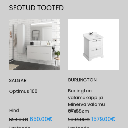
SEOTUD TOOTED
BURLINGTON
SALGAR
Burlington
Optimus 100
valamukapp ja
Minerva valamu
Hind
Hind
67x55cm
Original
Current
Original
Curr
650.00
€
1579.00
€
824.00
€
2094.00
€
price
price
price
pric