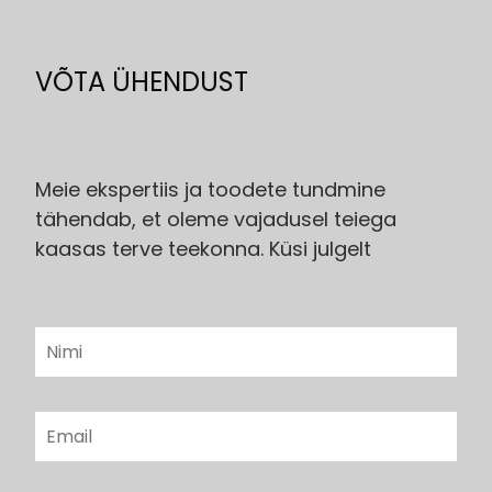
was:
is:
734.00€.
590.0
VÕTA ÜHENDUST
Meie ekspertiis ja toodete tundmine
tähendab, et oleme vajadusel teiega
kaasas terve teekonna. Küsi julgelt