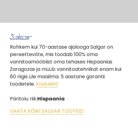
Rohkem kui 70-aastase ajalooga Salgar on
pereettevõte, mis toodab 100% oma
vannitoamööblist oma tehases Hispaanias
Zaragozas ja müüb vannitoatehnikat enam kui
60 riigis üle maailma. 5 aastane garantii
toodetele.
Koduleht
Päritolu riik:
Hispaania
VAATA KÕIKI SALGAR TOOTEID