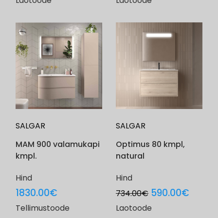
Laotoode
Laotoode
was:
is:
was:
is:
824.00€.
650.00€.
2094.00€.
1579
SALGAR
SALGAR
MAM 900 valamukapi
Optimus 80 kmpl,
kmpl.
natural
Hind
Hind
Original
Curre
1830.00
€
590.00
€
734.00
€
price
price
Tellimustoode
Laotoode