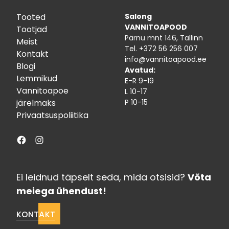
Tooted
Salong
VANNITOAPOOD
Tootjad
Pärnu mnt 146, Tallinn
Meist
Tel.
+372 56 256 007
Kontakt
info@vannitoapood.ee
Blogi
Avatud:
Lemmikud
E-R 9-19
Vannitoapoe
L 10-17
järelmaks
P 10-15
Privaatsuspoliitika
Facebook
Instagram
Ei leidnud täpselt seda, mida otsisid?
Võta
meiega ühendust!
KONTAKT