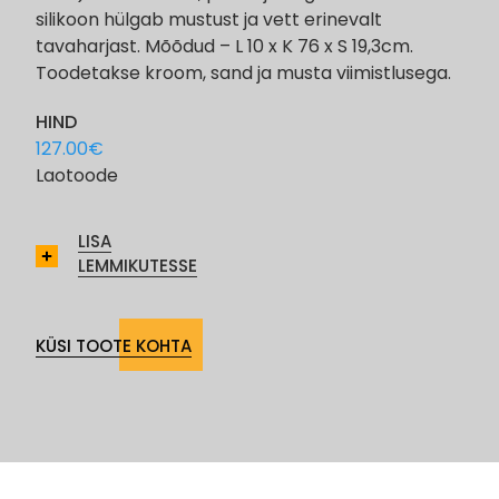
silikoon hülgab mustust ja vett erinevalt
tavaharjast. Mõõdud – L 10 x K 76 x S 19,3cm.
Toodetakse kroom, sand ja musta viimistlusega.
HIND
127.00
€
Laotoode
LISA
LEMMIKUTESSE
KÜSI TOOTE KOHTA