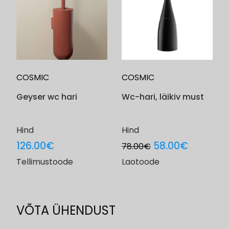
COSMIC
COSMIC
Geyser wc hari
Wc-hari, läikiv must
Hind
Hind
Original
Current
126.00
€
58.00
€
78.00
€
price
price
Tellimustoode
Laotoode
was:
is:
78.00€.
58.00€.
VÕTA ÜHENDUST