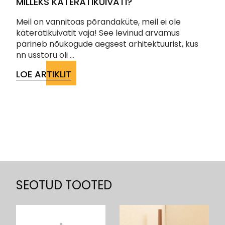
MILLEKS KÄTERÄTIKUIVATI?
Meil on vannitoas põrandaküte, meil ei ole
käterätikuivatit vaja! See levinud arvamus
pärineb nõukogude aegsest arhitektuurist, kus
nn usstoru oli ...
LOE ARTIKLIT
SEOTUD TOOTED