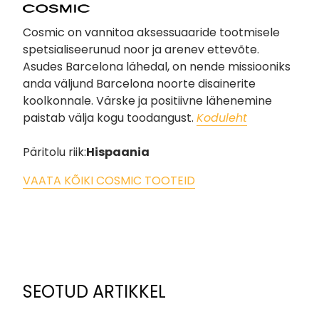
Cosmic on vannitoa aksessuaaride tootmisele
spetsialiseerunud noor ja arenev ettevõte.
Asudes Barcelona lähedal, on nende missiooniks
anda väljund Barcelona noorte disainerite
koolkonnale. Värske ja positiivne lähenemine
paistab välja kogu toodangust.
Koduleht
Päritolu riik:
Hispaania
VAATA KÕIKI COSMIC TOOTEID
SEOTUD ARTIKKEL