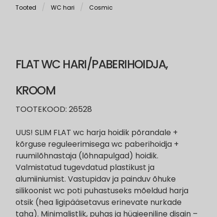
Tooted
WC hari
Cosmic
FLAT WC HARI/PABERIHOIDJA,
KROOM
TOOTEKOOD: 26528
UUS! SLIM FLAT wc harja hoidik põrandale +
kõrguse reguleerimisega wc paberihoidja +
ruumilõhnastaja (lõhnapulgad) hoidik.
Valmistatud tugevdatud plastikust ja
alumiiniumist. Vastupidav ja painduv õhuke
silikoonist wc poti puhastuseks mõeldud harja
otsik (hea ligipääsetavus erinevate nurkade
taha). Minimalistlik, puhas ja hügieeniline disain –