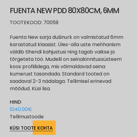
FUENTA NEW PDD 80X80CM, 6MM
TOOTEKOOD: 70059
Fuenta New sarja dušinurk on valmistatud 6mm
karastatud klaasist. Üles-alla uste mehhanism
väldib tihendi kahjustusi ning tagab vaikse ja
tõrgeteta töö. Mudelil on seinakinnitussüsteem
koos profiilidega, mis võimaldavad seina
kumerust tasandada. Standard tooted on
saadaval 2-3 nädalaga. Tellimisel erinevad
mõõdud. Küsi lisa.
HIND
1040.00
€
Tellimustoode
KÜSI TOOTE KOHTA