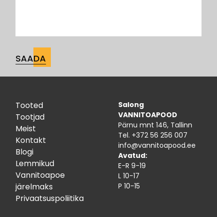
Tooted
Salong
VANNITOAPOOD
Tootjad
Pärnu mnt 146, Tallinn
Meist
Tel.
+372 56 256 007
Kontakt
info@vannitoapood.ee
Blogi
Avatud:
Lemmikud
E-R 9-19
Vannitoapoe
L 10-17
järelmaks
P 10-15
Privaatsuspoliitika
Facebook
Instagram