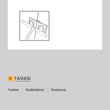
TAGASI
Tooted
Dušikabiinid
Radaway