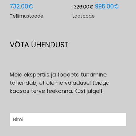
Original
Curre
732.00
€
995.00
€
1326.00
€
price
price
Tellimustoode
Laotoode
was:
is:
1326.00€.
995.0
VÕTA ÜHENDUST
Meie ekspertiis ja toodete tundmine
tähendab, et oleme vajadusel teiega
kaasas terve teekonna. Küsi julgelt