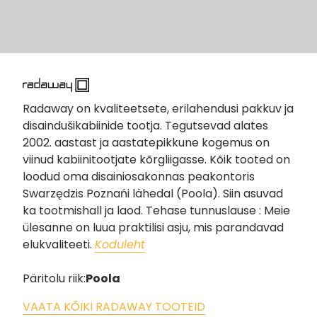
Radaway on kvaliteetsete, erilahendusi pakkuv ja
disaindušikabiinide tootja. Tegutsevad alates
2002. aastast ja aastatepikkune kogemus on
viinud kabiinitootjate kõrgliigasse. Kõik tooted on
loodud oma disainiosakonnas peakontoris
Swarzędzis Poznańi lähedal (Poola). Siin asuvad
ka tootmishall ja laod. Tehase tunnuslause : Meie
ülesanne on luua praktilisi asju, mis parandavad
elukvaliteeti.
Koduleht
Päritolu riik:
Poola
VAATA KÕIKI RADAWAY TOOTEID