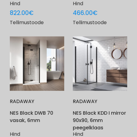
Hind
Hind
822.00
€
466.00
€
Tellimustoode
Tellimustoode
RADAWAY
RADAWAY
NES Black DWB 70
NES Black KDD I mirror
vasak, 6mm
90x90, 6mm
peegelklaas
Hind
Hind