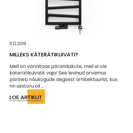
11.12.2019
MILLEKS KÄTERÄTIKUIVATI?
Meil on vannitoas põrandaküte, meil ei ole
käterätikuivatit vaja! See levinud arvamus
pärineb nõukogude aegsest arhitektuurist, kus
nn usstoru oli ...
LOE ARTIKLIT