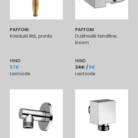
PAFFONI
PAFFONI
Käsidušš IRIS, pronks
Dušihoidik kandiline,
kroom
HIND
HIND
57
€
24
€
9
€
Laotoode
Laotoode