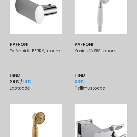
PAFFONI
PAFFONI
Dušihoidik BERRY, kroom
Käsidušš IRIS, kroom
HIND
HIND
29
€
13
€
33
€
Laotoode
Tellimustoode