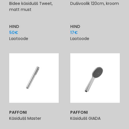
Bidee käsidušš Tweet,
Dušivoolik 120cm, kroom
matt must
HIND
HIND
50
€
17
€
Laotoode
Laotoode
PAFFONI
PAFFONI
Käsidušš Master
Käsidušš GIADA