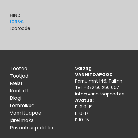
HIND
1036
€
Laotoode
Tooted
Salong
VANNITOAPOOD
Tootjad
Pärnu mnt 146, Tallinn
Meist
Tel.
+372 56 256 007
Kontakt
info@vannitoapood.ee
Blogi
Avatud:
Lemmikud
E-R 9-19
Vannitoapoe
L 10-17
järelmaks
P 10-15
Privaatsuspoliitika