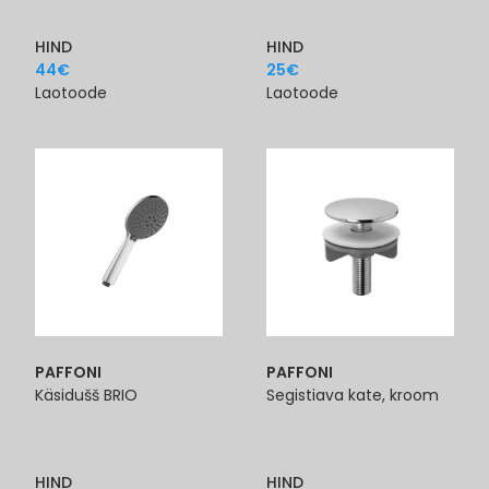
HIND
HIND
44
€
25
€
Laotoode
Laotoode
PAFFONI
PAFFONI
Käsidušš BRIO
Segistiava kate, kroom
HIND
HIND