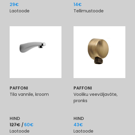
29
€
14
€
Laotoode
Tellimustoode
PAFFONI
PAFFONI
Tila vannile, kroom
Vooliku veeväljavõte,
pronks
HIND
HIND
127
€
60
€
43
€
Laotoode
Laotoode