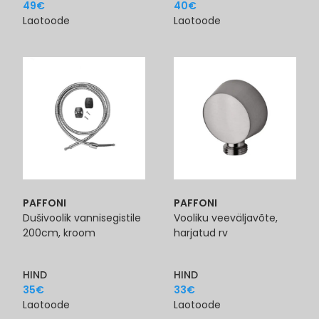
49
€
40
€
Laotoode
Laotoode
PAFFONI
PAFFONI
Dušivoolik vannisegistile
Vooliku veeväljavõte,
200cm, kroom
harjatud rv
HIND
HIND
35
€
33
€
Laotoode
Laotoode