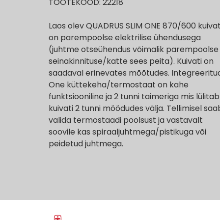
TOOTEKOOD: 22218
Laos olev QUADRUS SLIM ONE 870/600 kuivat
on parempoolse elektrilise ühendusega
(juhtme otseühendus võimalik parempoolse
seinakinnituse/katte sees peita). Kuivati on
saadaval erinevates mõõtudes. Integreeritu
One küttekeha/termostaat on kahe
funktsiooniline ja 2 tunni taimeriga mis lülitab
kuivati 2 tunni möödudes välja. Tellimisel saa
valida termostaadi poolsust ja vastavalt
soovile kas spiraaljuhtmega/pistikuga või
peidetud juhtmega.