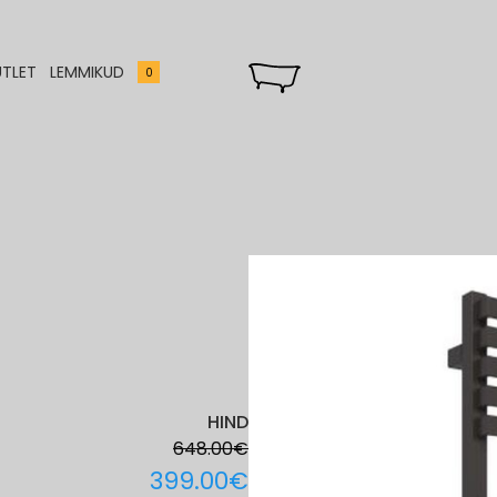
TLET
LEMMIKUD
0
HIND
648.00
€
ORIGINAL
CURRENT
399.00
€