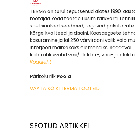
TERMA on turul tegutsenud alates 1990. aast
töötajad keda toetab uusim tarkvara, tehnili
spetsiaalsed seadmed, tagavad pakutavate
kõrge kvaliteedi ja disaini. Kaasaegsete tehn
kasutamine ja lai 250 värvitooni valik võib m
interjööri maitsekaks elemendiks. Saadaval
käterätikuivatid vesi/elekter-, vesi- ja elektr
Koduleht
Päritolu riik:
Poola
VAATA KÕIKI TERMA TOOTEID
SEOTUD ARTIKKEL