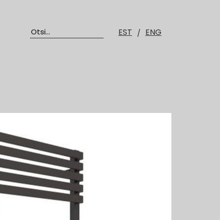
EST
ENG