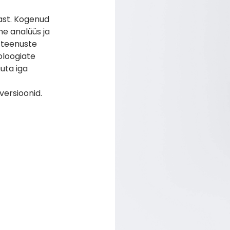
ast. Kogenud
ne analüüs ja
 teenuste
oloogiate
uuta iga
iversioonid.