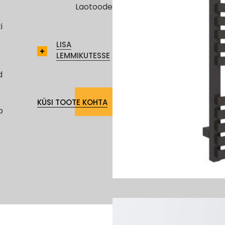
PRICE
PRICE
Laotoode
WAS:
IS:
648.00€.
399.00€.
i
LISA
LEMMIKUTESSE
d
KÜSI TOOTE KOHTA
b