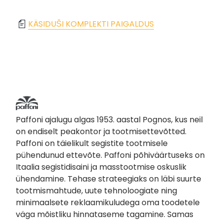
KÄSIDUŠI KOMPLEKTI PAIGALDUS
Paffoni ajalugu algas 1953. aastal Pognos, kus neil
on endiselt peakontor ja tootmisettevõtted.
Paffoni on täielikult segistite tootmisele
pühendunud ettevõte. Paffoni põhiväärtuseks on
Itaalia segistidisaini ja masstootmise oskuslik
ühendamine. Tehase strateegiaks on läbi suurte
tootmismahtude, uute tehnoloogiate ning
minimaalsete reklaamikuludega oma toodetele
väga mõistliku hinnataseme tagamine. Samas