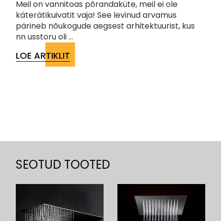
Meil on vannitoas põrandaküte, meil ei ole
käterätikuivatit vaja! See levinud arvamus
pärineb nõukogude aegsest arhitektuurist, kus
nn usstoru oli ...
LOE ARTIKLIT
SEOTUD TOOTED