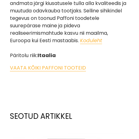
andmata järgi kiusatusele tulla alla kvaliteedis ja
muutuda odavkauba tootjaks. Selline sihikindel
tegevus on toonud Paffoni toodetele
suurepärase maine ja pideva
realiseerimismahtude kasvu nii maailma,
Euroopa kui Eesti mastaabis.
Koduleht
Päritolu riik:
Itaalia
VAATA KÕIKI PAFFONI TOOTEID
SEOTUD ARTIKKEL