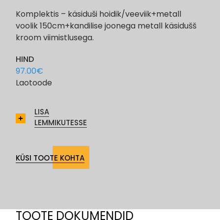
Komplektis – käsiduši hoidik/veeviik+metall
voolik 150cm+kandilise joonega metall käsidušš
kroom viimistlusega.
HIND
97.00
€
Laotoode
LISA
LEMMIKUTESSE
KÜSI TOOTE KOHTA
TOOTE DOKUMENDID