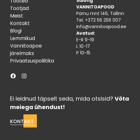
Tooted
Salong
VANNITOAPOOD
Tootjad
Pärnu mnt 146, Tallinn
Meist
Tel.
+372 56 256 007
Kontakt
info@vannitoapood.ee
Blogi
Avatud:
Lemmikud
E-R 9-19
Vannitoapoe
L 10-17
järelmaks
P 10-15
Privaatsuspoliitika
Facebook
Instagram
Ei leidnud täpselt seda, mida otsisid?
Võta
meiega ühendust!
KONTAKT