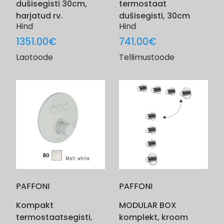
dušisegisti 30cm,
termostaat
harjatud rv.
dušisegisti, 30cm
Hind
Hind
1351.00
€
741.00
€
Laotoode
Tellimustoode
PAFFONI
PAFFONI
Kompakt
MODULAR BOX
termostaatsegisti,
komplekt, kroom