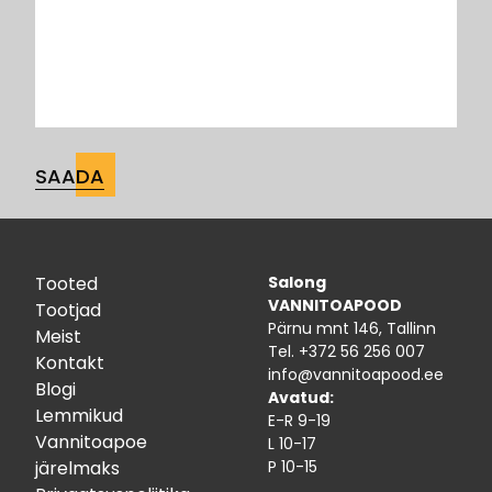
Tooted
Salong
VANNITOAPOOD
Tootjad
Pärnu mnt 146, Tallinn
Meist
Tel.
+372 56 256 007
Kontakt
info@vannitoapood.ee
Blogi
Avatud:
Lemmikud
E-R 9-19
Vannitoapoe
L 10-17
järelmaks
P 10-15