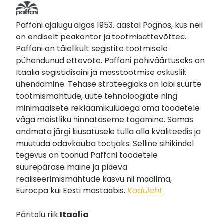
Paffoni ajalugu algas 1953. aastal Pognos, kus neil
on endiselt peakontor ja tootmisettevõtted.
Paffoni on täielikult segistite tootmisele
pühendunud ettevõte. Paffoni põhiväärtuseks on
Itaalia segistidisaini ja masstootmise oskuslik
ühendamine. Tehase strateegiaks on läbi suurte
tootmismahtude, uute tehnoloogiate ning
minimaalsete reklaamikuludega oma toodetele
väga mõistliku hinnataseme tagamine. Samas
andmata järgi kiusatusele tulla alla kvaliteedis ja
muutuda odavkauba tootjaks. Selline sihikindel
tegevus on toonud Paffoni toodetele
suurepärase maine ja pideva
realiseerimismahtude kasvu nii maailma,
Euroopa kui Eesti mastaabis.
Koduleht
Päritolu riik:
Itaalia