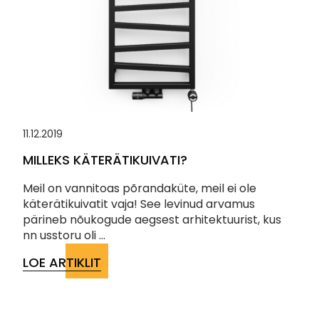
11.12.2019
MILLEKS KÄTERÄTIKUIVATI?
Meil on vannitoas põrandaküte, meil ei ole
käterätikuivatit vaja! See levinud arvamus
pärineb nõukogude aegsest arhitektuurist, kus
nn usstoru oli ...
LOE ARTIKLIT