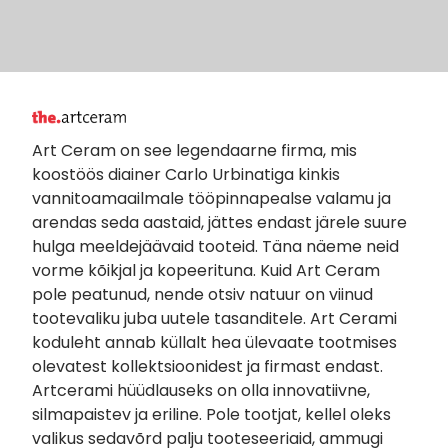
Art Ceram on see legendaarne firma, mis
koostöös diainer Carlo Urbinatiga kinkis
vannitoamaailmale tööpinnapealse valamu ja
arendas seda aastaid, jättes endast järele suure
hulga meeldejäävaid tooteid. Täna näeme neid
vorme kõikjal ja kopeerituna. Kuid Art Ceram
pole peatunud, nende otsiv natuur on viinud
tootevaliku juba uutele tasanditele. Art Cerami
koduleht annab küllalt hea ülevaate tootmises
olevatest kollektsioonidest ja firmast endast.
Artcerami hüüdlauseks on olla innovatiivne,
silmapaistev ja eriline. Pole tootjat, kellel oleks
valikus sedavõrd palju tooteseeriaid, ammugi