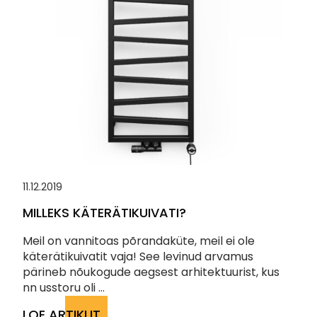
11.12.2019
MILLEKS KÄTERÄTIKUIVATI?
Meil on vannitoas põrandaküte, meil ei ole
käterätikuivatit vaja! See levinud arvamus
pärineb nõukogude aegsest arhitektuurist, kus
nn usstoru oli ...
LOE ARTIKLIT