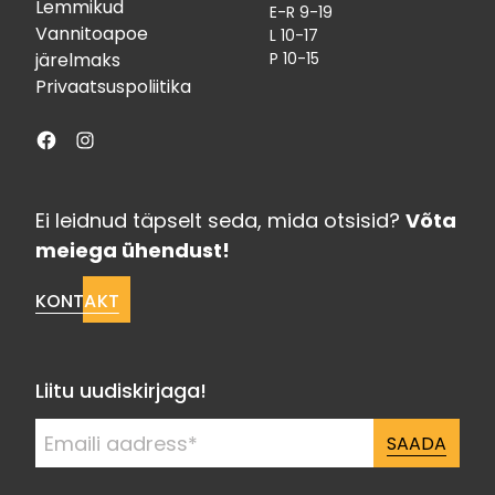
Lemmikud
E-R 9-19
Vannitoapoe
L 10-17
järelmaks
P 10-15
Privaatsuspoliitika
Facebook
Instagram
Ei leidnud täpselt seda, mida otsisid?
Võta
meiega ühendust!
KONTAKT
Liitu uudiskirjaga!
SAADA