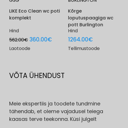
GSG
BURLINGTON
LIKE Eco Clean wc poti
Kõrge
komplekt
loputuspaagiga wc
pott Burlington
Hind
Hind
Original
Current
360.00
€
1264.00
€
562.00
€
price
price
Laotoode
Tellimustoode
was:
is:
562.00€.
360.00€.
VÕTA ÜHENDUST
Meie ekspertiis ja toodete tundmine
tähendab, et oleme vajadusel teiega
kaasas terve teekonna. Küsi julgelt