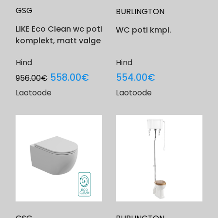
GSG
BURLINGTON
LIKE Eco Clean wc poti
WC poti kmpl.
komplekt, matt valge
Hind
Hind
Original
Current
558.00
€
554.00
€
956.00
€
price
price
Laotoode
Laotoode
was:
is:
956.00€.
558.00€.