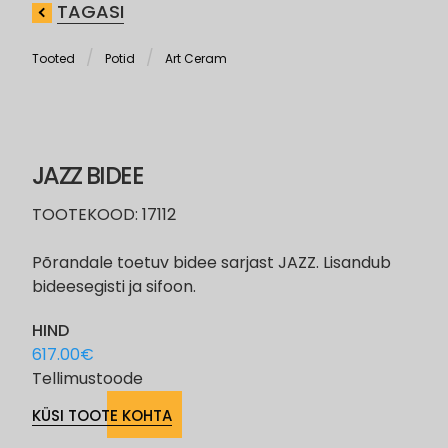
TAGASI
Tooted
Potid
Art Ceram
JAZZ BIDEE
TOOTEKOOD: 17112
Põrandale toetuv bidee sarjast JAZZ. Lisandub
bideesegisti ja sifoon.
HIND
617.00
€
Tellimustoode
KÜSI TOOTE KOHTA