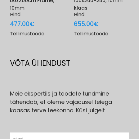
50x200cm Frame,
100x200-250, 10mm
10mm
klaas
Hind
Hind
477.00
€
655.00
€
Tellimustoode
Tellimustoode
VÕTA ÜHENDUST
Meie ekspertiis ja toodete tundmine
tähendab, et oleme vajadusel teiega
kaasas terve teekonna. Küsi julgelt