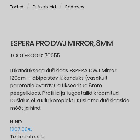
Tooted
Dušikabiinid
Radaway
ESPERA PRO DWJ MIRROR, 8MM
TOOTEKOOD: 70055
Lükanduksega dušiklaas ESPERA DWJ Mirror
120cm – läbipaistev lükanduks (vasakult
paremale avatav) ja fikseeritud 8mm
peegelklaas. Profiilid ja liugdetailid kroomitud.
Dušialus ei kuulu komplekti. Küsi oma dušiklaaside
mõõt ja hind.
HIND
1207.00
€
Tellimustoode