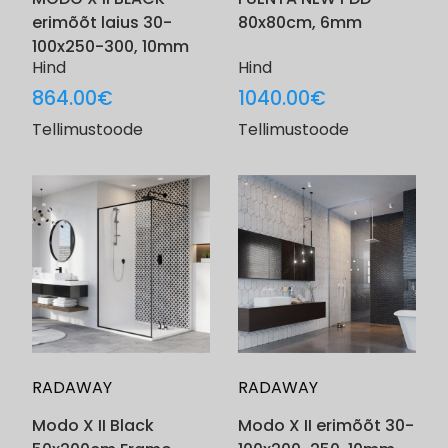
erimõõt laius 30-
80x80cm, 6mm
100x250-300, 10mm
Hind
Hind
864.00
€
1040.00
€
Tellimustoode
Tellimustoode
RADAWAY
RADAWAY
Modo X II Black
Modo X II erimõõt 30-