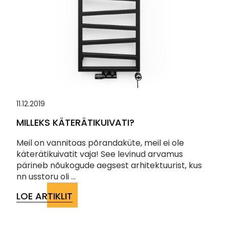
11.12.2019
MILLEKS KÄTERÄTIKUIVATI?
Meil on vannitoas põrandaküte, meil ei ole
käterätikuivatit vaja! See levinud arvamus
pärineb nõukogude aegsest arhitektuurist, kus
nn usstoru oli ...
LOE ARTIKLIT