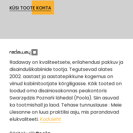
KÜSI TOOTE KOHTA
Radaway on kvaliteetsete, erilahendusi pakkuv ja
disaindušikabiinide tootja. Tegutsevad alates
2002. aastast ja aastatepikkune kogemus on
viinud kabiinitootjate kõrgliigasse. Kõik tooted on
loodud oma disainiosakonnas peakontoris
Swarzędzis Poznańi lähedal (Poola). Siin asuvad
ka tootmishall ja laod. Tehase tunnuslause : Meie
ülesanne on luua praktilisi asju, mis parandavad
elukvaliteeti.
Koduleht