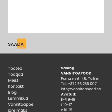
Tooted
Salong
VANNITOAPOOD
Tootjad
Pärnu mnt 146, Tallinn
Meist
Tel.
+372 56 256 007
Kontakt
info@vannitoapood.ee
Blogi
Avatud:
Lemmikud
E-R 9-19
Vannitoapoe
L 10-17
järelmaks
P 10-15