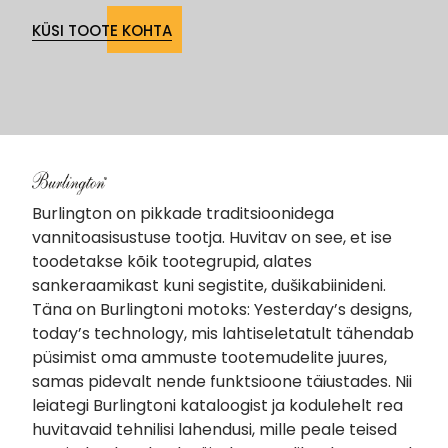
KÜSI TOOTE KOHTA
Burlington on pikkade traditsioonidega
vannitoasisustuse tootja. Huvitav on see, et ise
toodetakse kõik tootegrupid, alates
sankeraamikast kuni segistite, dušikabiinideni.
Täna on Burlingtoni motoks: Yesterday’s designs,
today’s technology, mis lahtiseletatult tähendab
püsimist oma ammuste tootemudelite juures,
samas pidevalt nende funktsioone täiustades. Nii
leiategi Burlingtoni kataloogist ja kodulehelt rea
huvitavaid tehnilisi lahendusi, mille peale teised