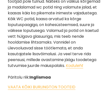
tootjad pole tulnud. Näiteks on valikus kõrgemad
ja madalamad wc potid ning valamute jalad, et
kaasas käia ka pikemate inimeste vajadustega.
Kõik WC potid, kaasa arvatud ka kõrge
loputuspaagiga, on kahesüsteemsed, suure ja
väikese loputusega. Valamud ja potid on kaetud
vett hülgava glasuuriga, mis teeb nende
hooldamise lihtsamaks. Vannidel on
ülevooluavad sisse töötlemata, et anda
kasutajatele lisavõimalusi. Ja veel terve rida
peensusi, millede avastamine jäägu toodetega
tutvumise juurde maiuspalaks.
Koduleht
Päritolu riik:
Inglismaa
VAATA KÕIKI BURLINGTON TOOTEID