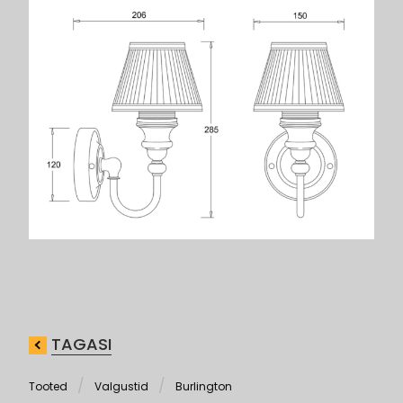
TAGASI
Tooted
Valgustid
Burlington