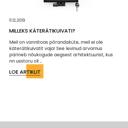
11.12.2019
MILLEKS KÄTERÄTIKUIVATI?
Meil on vannitoas põrandaküte, meil ei ole
käterätikuivatit vaja! See levinud arvamus
pärineb nõukogude aegsest arhitektuurist, kus
nn usstoru oli ...
LOE ARTIKLIT