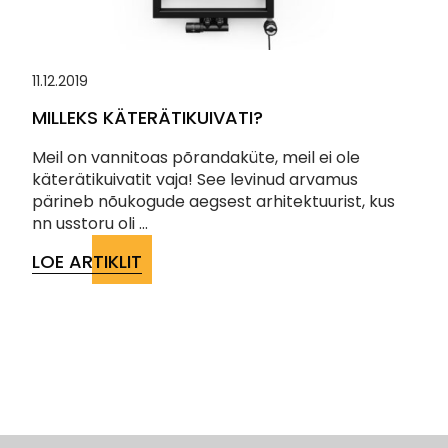
11.12.2019
MILLEKS KÄTERÄTIKUIVATI?
Meil on vannitoas põrandaküte, meil ei ole
käterätikuivatit vaja! See levinud arvamus
pärineb nõukogude aegsest arhitektuurist, kus
nn usstoru oli ...
LOE ARTIKLIT