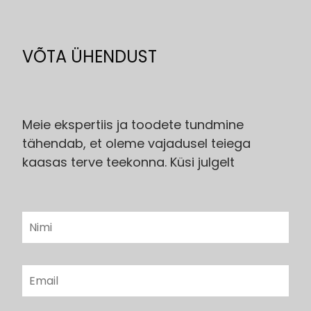
was:
is:
was:
is:
951.00€.
801.00€.
948.00€.
567.0
VÕTA ÜHENDUST
Meie ekspertiis ja toodete tundmine
tähendab, et oleme vajadusel teiega
kaasas terve teekonna. Küsi julgelt