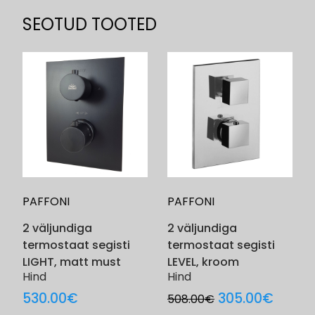
SEOTUD TOOTED
PAFFONI
PAFFONI
2 väljundiga
2 väljundiga
termostaat segisti
termostaat segisti
LIGHT, matt must
LEVEL, kroom
Hind
Hind
Original
Curre
530.00
€
305.00
€
508.00
€