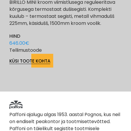
BIRILLO MINI kroom viimistlusega reguleeritava
kõrgusega termostaat dušisegisti. Komplekti
kuulub – termostaat segisti, metall vihmadušš
225mm, käsidušš, 1500mm kroom voolik.
HIND
646.00
€
Tellimustoode
KÜSI TOOTE KOHTA
Paffoni ajalugu algas 1953. aastal Pognos, kus neil
on endiselt peakontor ja tootmisettevõtted.
Paffoni on täielikult segistite tootmisele