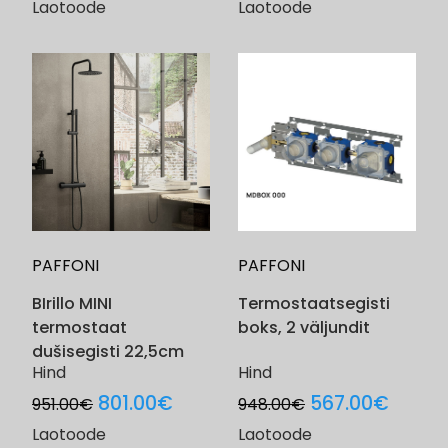
price
price
Laotoode
Laotoode
was:
is:
508.00€.
305.0
PAFFONI
PAFFONI
BIrillo MINI
Termostaatsegisti
termostaat
boks, 2 väljundit
dušisegisti 22,5cm
Hind
Hind
Original
Current
Original
Curre
801.00
€
567.00
€
951.00
€
948.00
€
price
price
price
price
Laotoode
Laotoode