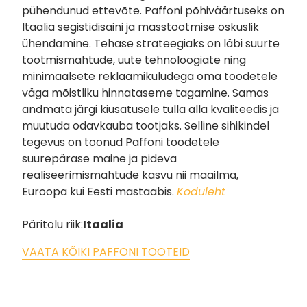
pühendunud ettevõte. Paffoni põhiväärtuseks on
Itaalia segistidisaini ja masstootmise oskuslik
ühendamine. Tehase strateegiaks on läbi suurte
tootmismahtude, uute tehnoloogiate ning
minimaalsete reklaamikuludega oma toodetele
väga mõistliku hinnataseme tagamine. Samas
andmata järgi kiusatusele tulla alla kvaliteedis ja
muutuda odavkauba tootjaks. Selline sihikindel
tegevus on toonud Paffoni toodetele
suurepärase maine ja pideva
realiseerimismahtude kasvu nii maailma,
Euroopa kui Eesti mastaabis.
Koduleht
Päritolu riik:
Itaalia
VAATA KÕIKI PAFFONI TOOTEID