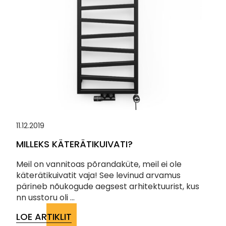
11.12.2019
MILLEKS KÄTERÄTIKUIVATI?
Meil on vannitoas põrandaküte, meil ei ole
käterätikuivatit vaja! See levinud arvamus
pärineb nõukogude aegsest arhitektuurist, kus
nn usstoru oli ...
LOE ARTIKLIT