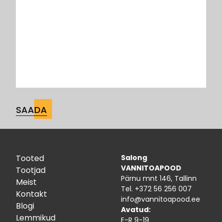
Tooted
Salong
VANNITOAPOOD
Tootjad
Pärnu mnt 146, Tallinn
Meist
Tel.
+372 56 256 007
Kontakt
info@vannitoapood.ee
Blogi
Avatud:
Lemmikud
E-R 9-19