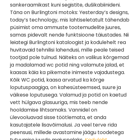
sankeraamikast kuni segistite, dušikabiinideni.
Täna on Burlingtoni motoks: Yesterday’s designs,
today’s technology, mis lahtiseletatult tähendab
püsimist oma ammuste tootemudelite juures,
samas pidevalt nende funktsioone täiustades. Nii
leiategi Burlingtoni kataloogist ja kodulehelt rea
huvitavaid tehnilisi lahendusi, mille peale teised
tootjad pole tulnud. Näiteks on valikus kõrgemad
ja madalamad wc potid ning valamute jalad, et
kaasas käia ka pikemate inimeste vajadustega.
Kõik WC potid, kaasa arvatud ka kõrge
loputuspaagiga, on kahesüsteemsed, suure ja
väikese loputusega. Valamud ja potid on kaetud
vett hülgava glasuuriga, mis teeb nende
hooldamise lihtsamaks. Vannidel on
ülevooluavad sisse töötlemata, et anda
kasutajatele lisavõimalusi. Ja veel terve rida
peensusi, millede avastamine jäägu toodetega
tutvumise juurde maiuspalaks.
Koduleht