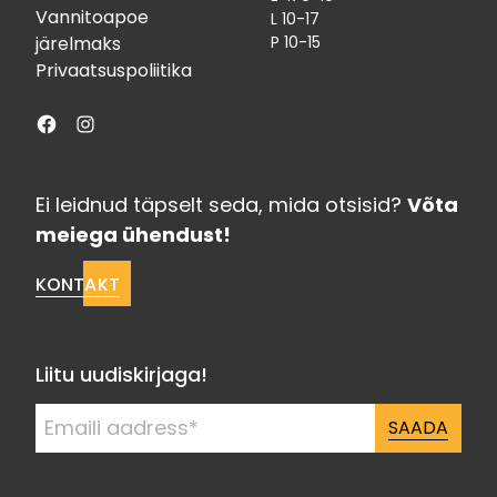
Vannitoapoe
L 10-17
järelmaks
P 10-15
Privaatsuspoliitika
Facebook
Instagram
Ei leidnud täpselt seda, mida otsisid?
Võta
meiega ühendust!
KONTAKT
Liitu uudiskirjaga!
SAADA